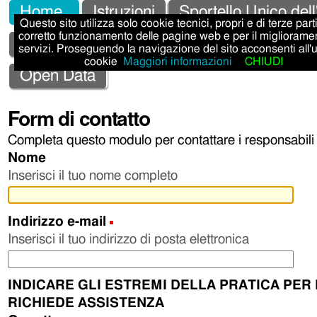
Salta
Strumenti
Sezioni
Home
Istruzioni
Sportello Unico dell
Questo sito utilizza solo cookie tecnici, propri e di terze parti,
ai
personali
corretto funzionamento delle pagine web e per il migliorame
Sportello Unico Attività Produttive - SUAP
servizi. Proseguendo la navigazione del sito acconsenti all'
contenuti.
cookie
Maggiori informazioni
CHIUDI
|
Open Data
Salta
Form di contatto
alla
Completa questo modulo per contattare i responsabili d
navigazione
Nome
Inserisci il tuo nome completo
Indirizzo e-mail
(Obbligatorio)
Inserisci il tuo indirizzo di posta elettronica
INDICARE GLI ESTREMI DELLA PRATICA PER 
RICHIEDE ASSISTENZA