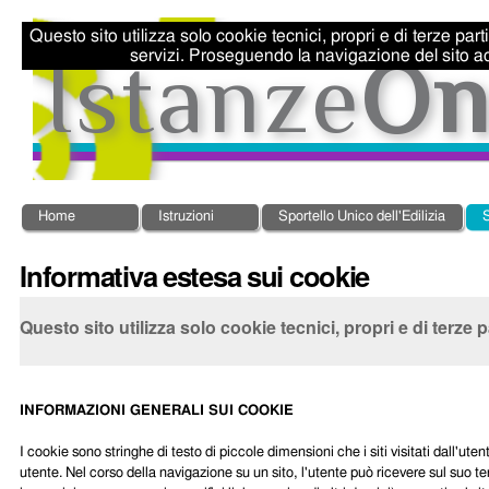
Salta
Strumenti
ai
personali
Questo sito utilizza solo cookie tecnici, propri e di terze par
contenuti.
servizi. Proseguendo la navigazione del sito ac
|
Salta
alla
navigazione
Sezioni
Home
Istruzioni
Sportello Unico dell'Edilizia
S
Informativa estesa sui cookie
Questo sito utilizza solo cookie tecnici, propri e di terze 
INFORMAZIONI GENERALI SUI COOKIE
I cookie sono stringhe di testo di piccole dimensioni che i siti visitati dall'u
utente. Nel corso della navigazione su un sito, l'utente può ricevere sul suo te