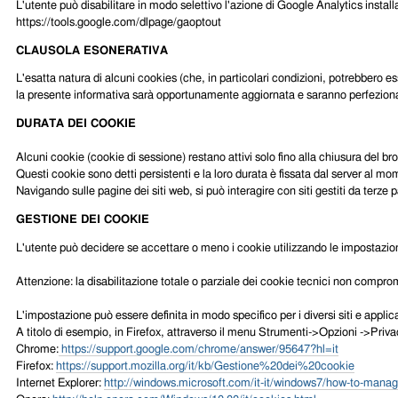
L'utente può disabilitare in modo selettivo l'azione di Google Analytics install
https://tools.google.com/dlpage/gaoptout
CLAUSOLA ESONERATIVA
L'esatta natura di alcuni cookies (che, in particolari condizioni, potrebbero ess
la presente informativa sarà opportunamente aggiornata e saranno perfezionat
DURATA DEI COOKIE
Alcuni cookie (cookie di sessione) restano attivi solo fino alla chiusura del b
Questi cookie sono detti persistenti e la loro durata è fissata dal server al mome
Navigando sulle pagine dei siti web, si può interagire con siti gestiti da terz
GESTIONE DEI COOKIE
L'utente può decidere se accettare o meno i cookie utilizzando le impostazion
Attenzione: la disabilitazione totale o parziale dei cookie tecnici non compromet
L'impostazione può essere definita in modo specifico per i diversi siti e applica
A titolo di esempio, in Firefox, attraverso il menu Strumenti->Opzioni ->Privac
Chrome:
https://support.google.com/chrome/answer/95647?hl=it
Firefox:
https://support.mozilla.org/it/kb/Gestione%20dei%20cookie
Internet Explorer:
http://windows.microsoft.com/it-it/windows7/how-to-manage