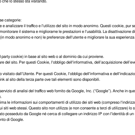
o che lo stesso sta visitando.
rse categorie:
e e analizzare il traffico e l'utilizzo del sito in modo anonimo. Questi cookie, pur 
nitorare il sistema e migliorarne le prestazioni e l'usabilità. La disattivazione d
are (in modo anonimo e non) le preferenze dell'utente e migliorare la sua esperienza
ird party cookie) in base al sito web o al dominio da cui proviene.
are del sito. Per questi Cookie, l'obbligo dell'informativa, dell’acquisizione dell’e
 visitato dall’Utente. Per questi Cookie, l'obbligo dell'informativa e dell'indica
 link al sito della terza parte ove tali elementi sono disponibili.
izio di analisi del traffico web fornito da Google, Inc. (“Google”). Anche in quest
.
nima le informazioni sui comportamenti di utilizzo dei siti web (compreso l'indiriz
 sui siti web stessi. Questo sito non utilizza (e non consente a terzi di utilizzare)
 dato posseduto da Google né cerca di collegare un indirizzo IP con l'identità di 
onto di Google.