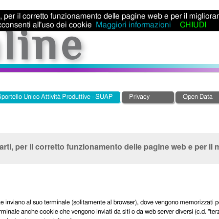
ti, per il corretto funzionamento delle pagine web e per il miglior
consenti all'uso dei cookie
Maggiori informazioni
CHIUDI
portello Unico Attività Produttive - SUAP
Privacy
Open Data
parti, per il corretto funzionamento delle pagine web e per il 
tente inviano al suo terminale (solitamente al browser), dove vengono memorizzati p
rminale anche cookie che vengono inviati da siti o da web server diversi (c.d. "ter