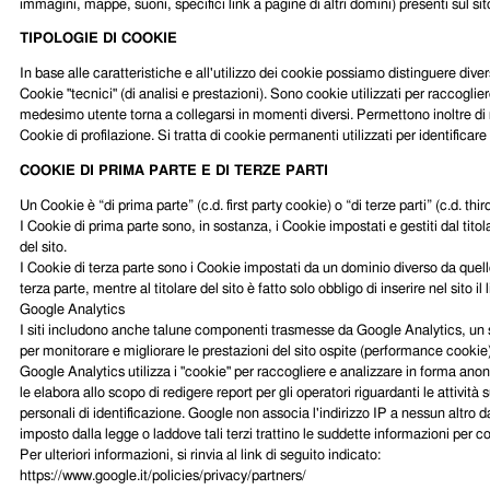
immagini, mappe, suoni, specifici link a pagine di altri domini) presenti sul sit
TIPOLOGIE DI COOKIE
In base alle caratteristiche e all'utilizzo dei cookie possiamo distinguere dive
Cookie "tecnici" (di analisi e prestazioni). Sono cookie utilizzati per raccoglier
medesimo utente torna a collegarsi in momenti diversi. Permettono inoltre di mo
Cookie di profilazione. Si tratta di cookie permanenti utilizzati per identific
COOKIE DI PRIMA PARTE E DI TERZE PARTI
Un Cookie è “di prima parte” (c.d. first party cookie) o “di terze parti” (c.d. th
I Cookie di prima parte sono, in sostanza, i Cookie impostati e gestiti dal titol
del sito.
I Cookie di terza parte sono i Cookie impostati da un dominio diverso da quello
terza parte, mentre al titolare del sito è fatto solo obbligo di inserire nel sito il
Google Analytics
I siti includono anche talune componenti trasmesse da Google Analytics, un serv
per monitorare e migliorare le prestazioni del sito ospite (performance cookie)
Google Analytics utilizza i "cookie" per raccogliere e analizzare in forma ano
le elabora allo scopo di redigere report per gli operatori riguardanti le attività
personali di identificazione. Google non associa l'indirizzo IP a nessun altro
imposto dalla legge o laddove tali terzi trattino le suddette informazioni per c
Per ulteriori informazioni, si rinvia al link di seguito indicato:
https://www.google.it/policies/privacy/partners/