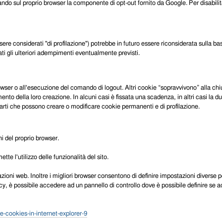
ando sul proprio browser la componente di opt-out fornito da Google. Per disabilitar
ere considerati "di profilazione") potrebbe in futuro essere riconsiderata sulla bas
i gli ulteriori adempimenti eventualmente previsti.
rowser o all'esecuzione del comando di logout. Altri cookie “sopravvivono” alla chi
nto della loro creazione. In alcuni casi è fissata una scadenza, in altri casi la dur
e parti che possono creare o modificare cookie permanenti e di profilazione.
i del proprio browser.
te l'utilizzo delle funzionalità del sito.
zioni web. Inoltre i migliori browser consentono di definire impostazioni diverse per 
y, è possibile accedere ad un pannello di controllo dove è possibile definire se ac
-cookies-in-internet-explorer-9