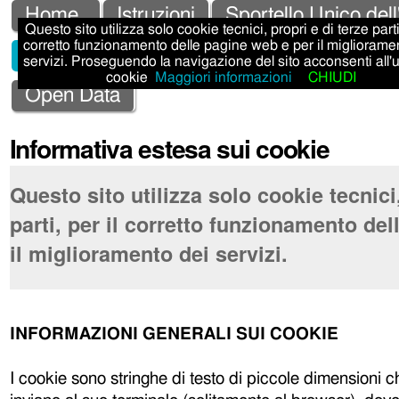
Salta
Strumenti
Sezioni
Home
Istruzioni
Sportello Unico dell
Questo sito utilizza solo cookie tecnici, propri e di terze parti,
ai
personali
corretto funzionamento delle pagine web e per il migliorame
Sportello Unico Attività Produttive - SUAP
servizi. Proseguendo la navigazione del sito acconsenti all'
contenuti.
cookie
Maggiori informazioni
CHIUDI
|
Open Data
Salta
Informativa estesa sui cookie
alla
navigazione
Questo sito utilizza solo cookie tecnici,
parti, per il corretto funzionamento de
il miglioramento dei servizi.
INFORMAZIONI GENERALI SUI COOKIE
I cookie sono stringhe di testo di piccole dimensioni che 