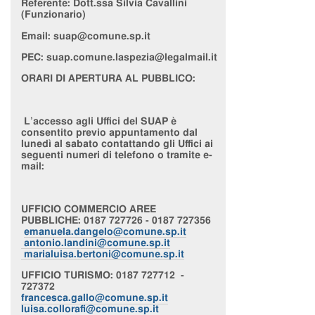
Referente:
Dott.ssa Silvia Cavallini
(Funzionario)
Email: suap@comune.sp.it
PEC:
suap.comune.laspezia@legalmail.it
ORARI DI APERTURA AL PUBBLICO:
L’accesso agli Uffici del SUAP è
consentito previo appuntamento dal
lunedì al sabato contattando gli Uffici ai
seguenti numeri di telefono o tramite e-
mail:
UFFICIO
COMMERCIO AREE
PUBBLICHE
: 0187 727726 - 0187 727356
emanuela.dangelo@comune.sp.it
antonio.landini@comune.sp.it
marialuisa.bertoni@comune.sp.it
UFFICIO
TURISMO
: 0187 727712 -
727372
francesca.gallo@comune.sp.it
luisa.collorafi@comune.sp.it