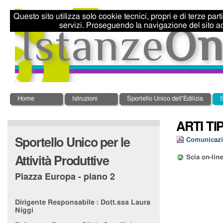
Salta
Strumenti
ai
personali
Questo sito utilizza solo cookie tecnici, propri e di terze par
contenuti.
servizi. Proseguendo la navigazione del sito ac
|
Salta
alla
navigazione
Sezioni
Home
Istruzioni
Sportello Unico dell'Edilizia
S
ARTI T
Sportello Unico per le
Comunicazi
Attività Produttive
Scia on-lin
Piazza Europa - piano 2
Dirigente Responsabile :
Dott.ssa Laura
Niggi