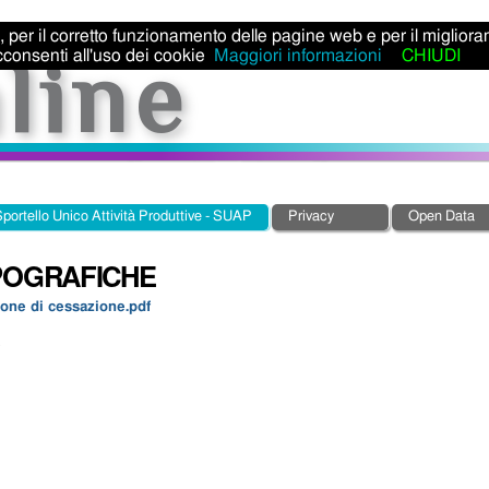
ti, per il corretto funzionamento delle pagine web e per il miglior
consenti all'uso dei cookie
Maggiori informazioni
CHIUDI
portello Unico Attività Produttive - SUAP
Privacy
Open Data
IPOGRAFICHE
one di cessazione.pdf
e