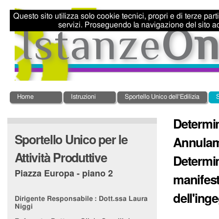
Salta
Strumenti
ai
personali
Questo sito utilizza solo cookie tecnici, propri e di terze par
contenuti.
servizi. Proseguendo la navigazione del sito ac
|
Salta
alla
navigazione
Sezioni
Home
Istruzioni
Sportello Unico dell'Edilizia
S
Determin
Sportello Unico per le
Annulam
Attività Produttive
Determin
Piazza Europa - piano 2
manifest
dell'ing
Dirigente Responsabile :
Dott.ssa Laura
Niggi