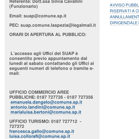
Referente:
Dott.ssa Silvia Cavallini
AVVISO PUBBL
(Funzionario)
RISERVATI A C
Email: suap@comune.sp.it
ANNULLAMENT
DIRIGENZIALE N
PEC:
suap.comune.laspezia@legalmail.it
ORARI DI APERTURA AL PUBBLICO:
L’accesso agli Uffici del SUAP è
consentito previo appuntamento dal
lunedì al sabato contattando gli Uffici ai
seguenti numeri di telefono o tramite e-
mail:
UFFICIO
COMMERCIO AREE
PUBBLICHE
: 0187 727726 - 0187 727356
emanuela.dangelo@comune.sp.it
antonio.landini@comune.sp.it
marialuisa.bertoni@comune.sp.it
UFFICIO
TURISMO
: 0187 727712 -
727372
francesca.gallo@comune.sp.it
luisa.collorafi@comune.sp.it