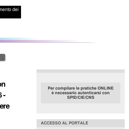
amento dei
on
Per compilare le pratiche ONLINE
 -
è necessario autenticarsi con
SPID/CIE/CNS
ere
ACCESSO AL PORTALE