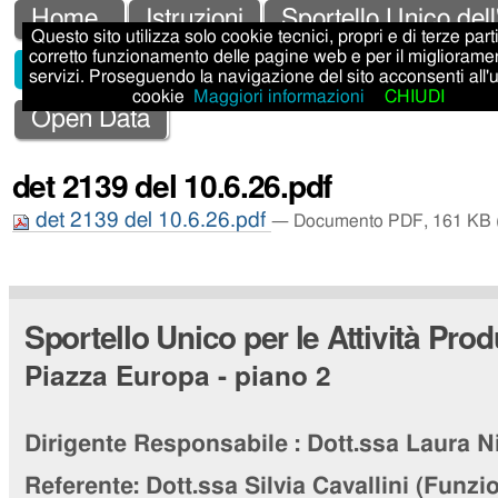
Salta
Strumenti
Sezioni
Home
Istruzioni
Sportello Unico dell
Questo sito utilizza solo cookie tecnici, propri e di terze parti,
ai
personali
corretto funzionamento delle pagine web e per il migliorame
Sportello Unico Attività Produttive - SUAP
servizi. Proseguendo la navigazione del sito acconsenti all'
contenuti.
cookie
Maggiori informazioni
CHIUDI
|
Open Data
Salta
det 2139 del 10.6.26.pdf
alla
det 2139 del 10.6.26.pdf
navigazione
— Documento PDF, 161 KB (
Sportello Unico per le Attività Prod
Piazza Europa - piano 2
Dirigente Responsabile :
Dott.ssa Laura N
Referente:
Dott.ssa Silvia Cavallini
(Funzio