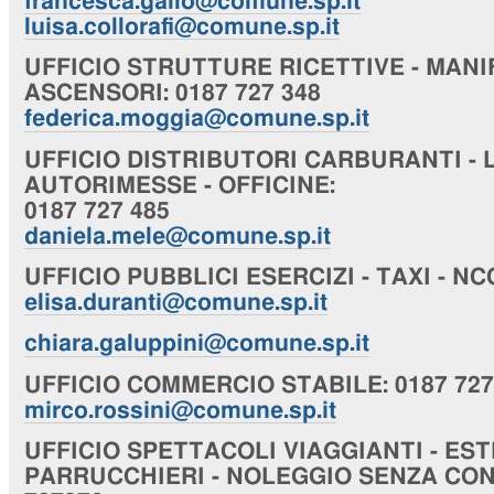
francesca.gallo@comune.sp.it
luisa.collorafi@comune.sp.it
UFFICIO
STRUTTURE RICETTIVE - MANI
ASCENSORI
: 0187 727 348
federica.moggia@comune.sp.it
UFFICIO
DISTRIBUTORI CARBURANTI - 
AUTORIMESSE - OFFICINE
:
0187 727 485
daniela.mele@comune.sp.it
UFFICIO
PUBBLICI ESERCIZI - TAXI - NC
elisa.duranti@comune.sp.it
chiara
.galuppini@comune.sp.it
UFFICIO
COMMERCIO STABILE
: 0187 72
mirco.rossini@comune.sp.it
UFFICIO
SPETTACOLI VIAGGIANTI - EST
PARRUCCHIERI - NOLEGGIO SENZA CO