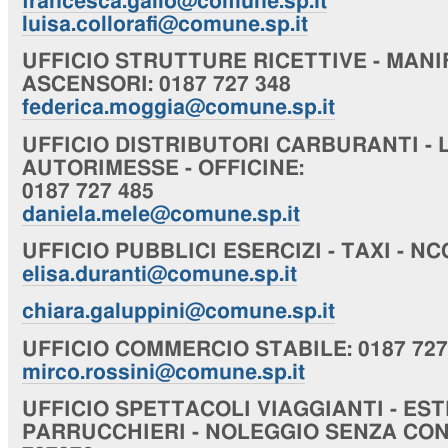
francesca.gallo@comune.sp.it
luisa.collorafi@comune.sp.it
UFFICIO
STRUTTURE RICETTIVE - MANI
ASCENSORI
: 0187 727 348
federica.moggia@comune.sp.it
UFFICIO
DISTRIBUTORI CARBURANTI - 
AUTORIMESSE - OFFICINE
:
0187 727 485
daniela.mele@comune.sp.it
UFFICIO
PUBBLICI ESERCIZI - TAXI - NC
elisa.duranti@comune.sp.it
chiara
.galuppini@comune.sp.it
UFFICIO
COMMERCIO STABILE
: 0187 72
mirco.rossini@comune.sp.it
UFFICIO
SPETTACOLI VIAGGIANTI - EST
PARRUCCHIERI - NOLEGGIO SENZA CO