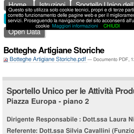
Salta
Strumenti
Sezioni
Home
Istruzioni
Sportello Unico dell
Questo sito utilizza solo cookie tecnici, propri e di terze parti,
ai
personali
corretto funzionamento delle pagine web e per il migliorame
Sportello Unico Attività Produttive - SUAP
servizi. Proseguendo la navigazione del sito acconsenti all'
contenuti.
cookie
Maggiori informazioni
CHIUDI
|
Open Data
Salta
Botteghe Artigiane Storiche
alla
Botteghe Artigiane Storiche.pdf
navigazione
— Documento PDF, 12
Sportello Unico per le Attività Prod
Piazza Europa - piano 2
Dirigente Responsabile :
Dott.ssa Laura N
Referente:
Dott.ssa Silvia Cavallini
(Funzio