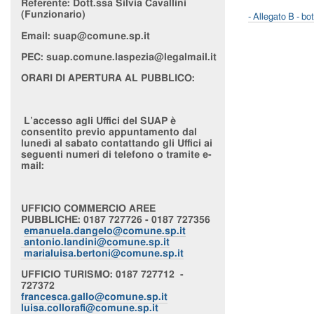
Referente:
Dott.ssa Silvia Cavallini
(Funzionario)
- Allegato B - bo
Email: suap@comune.sp.it
PEC:
suap.comune.laspezia@legalmail.it
ORARI DI APERTURA AL PUBBLICO:
L’accesso agli Uffici del SUAP è
consentito previo appuntamento dal
lunedì al sabato contattando gli Uffici ai
seguenti numeri di telefono o tramite e-
mail:
UFFICIO
COMMERCIO AREE
PUBBLICHE
: 0187 727726 - 0187 727356
emanuela.dangelo@comune.sp.it
antonio.landini@comune.sp.it
marialuisa.bertoni@comune.sp.it
UFFICIO
TURISMO
: 0187 727712 -
727372
francesca.gallo@comune.sp.it
luisa.collorafi@comune.sp.it