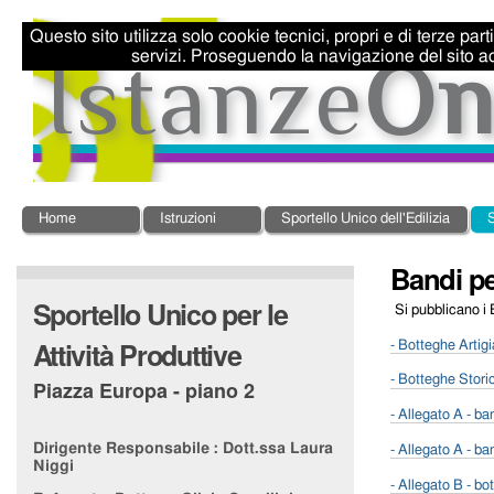
Salta
Strumenti
ai
personali
Questo sito utilizza solo cookie tecnici, propri e di terze par
contenuti.
servizi. Proseguendo la navigazione del sito ac
|
Salta
alla
navigazione
Sezioni
Home
Istruzioni
Sportello Unico dell'Edilizia
S
Bandi pe
Sportello Unico per le
Si pubblicano i B
Attività Produttive
- Botteghe Artig
- Botteghe Stori
Piazza Europa - piano 2
- Allegato A - ba
Dirigente Responsabile :
Dott.ssa Laura
- Allegato A - b
Niggi
- Allegato B - bo