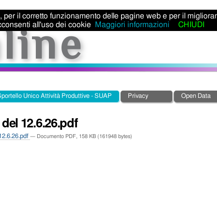
ti, per il corretto funzionamento delle pagine web e per il miglior
consenti all'uso dei cookie
Maggiori informazioni
CHIUDI
portello Unico Attività Produttive - SUAP
Privacy
Open Data
 del 12.6.26.pdf
12.6.26.pdf
— Documento PDF, 158 KB (161948 bytes)