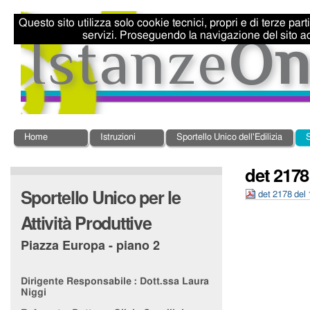
Salta
Strumenti
ai
personali
Questo sito utilizza solo cookie tecnici, propri e di terze par
contenuti.
servizi. Proseguendo la navigazione del sito ac
|
Salta
alla
navigazione
Sezioni
Home
Istruzioni
Sportello Unico dell'Edilizia
S
det 2178
Sportello Unico per le
det 2178 del 
Attività Produttive
Piazza Europa - piano 2
Dirigente Responsabile :
Dott.ssa Laura
Niggi