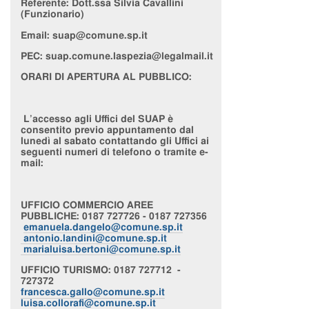
Referente:
Dott.ssa Silvia Cavallini
(Funzionario)
Email: suap@comune.sp.it
PEC:
suap.comune.laspezia@legalmail.it
ORARI DI APERTURA AL PUBBLICO:
L’accesso agli Uffici del SUAP è
consentito previo appuntamento dal
lunedì al sabato contattando gli Uffici ai
seguenti numeri di telefono o tramite e-
mail:
UFFICIO
COMMERCIO AREE
PUBBLICHE
: 0187 727726 - 0187 727356
emanuela.dangelo@comune.sp.it
antonio.landini@comune.sp.it
marialuisa.bertoni@comune.sp.it
UFFICIO
TURISMO
: 0187 727712 -
727372
francesca.gallo@comune.sp.it
luisa.collorafi@comune.sp.it