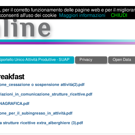
ti, per il corretto funzionamento delle pagine web e per il miglior
consenti all'uso dei cookie
Maggiori informazioni
CHIUDI
portello Unico Attività Produttive - SUAP
Privacy
Open Data
eakfast
ne_cessazione o sospensione attività(2).pdf
azioni_in_comunicazione_strutture_ricettive.pdf
AGRAFICA.pdf
ne_per_il_subingresso_in_attività.pdf
strutture ricettive extra_alberghiere (3).pdf