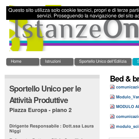
Salta
Strumenti
ai
personali
Questo sito utilizza solo cookie tecnici, propri e di terze par
contenuti.
servizi. Proseguendo la navigazione del sito ac
|
Salta
alla
navigazione
Sezioni
Home
Istruzioni
Sportello Unico dell'Edilizia
S
Bed & br
Sportello Unico per le
comunicazio
Attività Produttive
Modulo_Vari
MODULO AN
Piazza Europa - piano 2
comunicazio
Dirigente Responsabile :
Dott.ssa Laura
modulo_scia 
Niggi