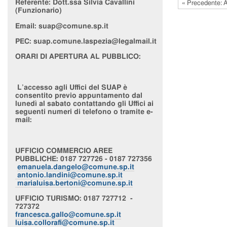
Referente:
Dott.ssa Silvia Cavallini
« Precedente: Al
(Funzionario)
Email: suap@comune.sp.it
PEC:
suap.comune.laspezia@legalmail.it
ORARI DI APERTURA AL PUBBLICO:
L’accesso agli Uffici del SUAP è
consentito previo appuntamento dal
lunedì al sabato contattando gli Uffici ai
seguenti numeri di telefono o tramite e-
mail:
UFFICIO
COMMERCIO AREE
PUBBLICHE
: 0187 727726 - 0187 727356
emanuela.dangelo@comune.sp.it
antonio.landini@comune.sp.it
marialuisa.bertoni@comune.sp.it
UFFICIO
TURISMO
: 0187 727712 -
727372
francesca.gallo@comune.sp.it
luisa.collorafi@comune.sp.it