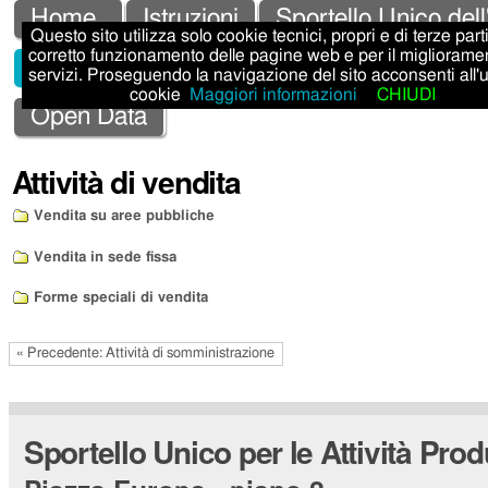
Salta
Strumenti
Sezioni
Home
Istruzioni
Sportello Unico dell
Questo sito utilizza solo cookie tecnici, propri e di terze parti,
ai
personali
corretto funzionamento delle pagine web e per il migliorame
Sportello Unico Attività Produttive - SUAP
servizi. Proseguendo la navigazione del sito acconsenti all'
contenuti.
cookie
Maggiori informazioni
CHIUDI
|
Open Data
Salta
Attività di vendita
alla
navigazione
Vendita su aree pubbliche
Vendita in sede fissa
Forme speciali di vendita
« Precedente: Attività di somministrazione
Sportello Unico per le Attività Prod