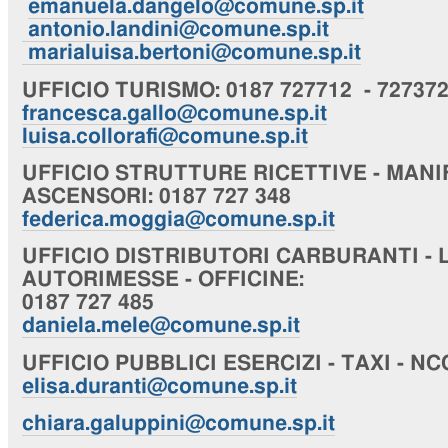
emanuela.dangelo@comune.sp.it
antonio.landini@comune.sp.it
marialuisa.bertoni@comune.sp.it
UFFICIO
TURISMO
: 0187 727712 - 72737
francesca.gallo@comune.sp.it
luisa.collorafi@comune.sp.it
UFFICIO
STRUTTURE RICETTIVE - MANI
ASCENSORI
: 0187 727 348
federica.moggia@comune.sp.it
UFFICIO
DISTRIBUTORI CARBURANTI - 
AUTORIMESSE - OFFICINE
:
0187 727 485
daniela.mele@comune.sp.it
UFFICIO
PUBBLICI ESERCIZI - TAXI - NC
elisa.duranti@comune.sp.it
chiara
.galuppini@comune.sp.it