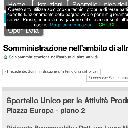
Salta
Strumenti
Sezioni
Home
Istruzioni
Sportello Unico dell
Questo sito utilizza solo cookie tecnici, propri e di terze parti,
ai
personali
corretto funzionamento delle pagine web e per il migliorame
Sportello Unico Attività Produttive - SUAP
servizi. Proseguendo la navigazione del sito acconsenti all'
contenuti.
cookie
Maggiori informazioni
CHIUDI
|
Open Data
Salta
Somministrazione nell'ambito di altre
alla
navigazione
Scia somministrazione nell'ambito di altre attività
« Precedente: Somministrazione all'interno di circoli privati
Successivo: Somministra
Sportello Unico per le Attività Prod
Piazza Europa - piano 2