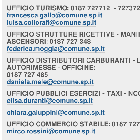
UFFICIO
TURISMO
: 0187 727712 - 72737
francesca.gallo@comune.sp.it
luisa.collorafi@comune.sp.it
UFFICIO
STRUTTURE RICETTIVE - MANI
ASCENSORI
: 0187 727 348
federica.moggia@comune.sp.it
UFFICIO
DISTRIBUTORI CARBURANTI - 
AUTORIMESSE - OFFICINE
:
0187 727 485
daniela.mele@comune.sp.it
UFFICIO
PUBBLICI ESERCIZI - TAXI - NC
elisa.duranti@comune.sp.it
chiara
.galuppini@comune.sp.it
UFFICIO
COMMERCIO STABILE
: 0187 72
mirco.rossini@comune.sp.it