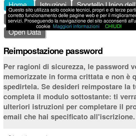
Salta
Strumenti
Sezioni
Home
Istruzioni
Sportello Unico dell
Questo sito utilizza solo cookie tecnici, propri e di terze parti,
ai
personali
corretto funzionamento delle pagine web e per il migliorame
Sportello Unico Attività Produttive - SUAP
servizi. Proseguendo la navigazione del sito acconsenti all'
contenuti.
cookie
Maggiori informazioni
CHIUDI
|
Open Data
Salta
Reimpostazione password
alla
navigazione
Per ragioni di sicurezza, le password 
memorizzate in forma crittata e non è q
spedirtela. Se desideri reimpostare la 
completa il modulo sottostante: ti ver
ulteriori istruzioni per completare il pr
email che hai specificato all'iscrizione.