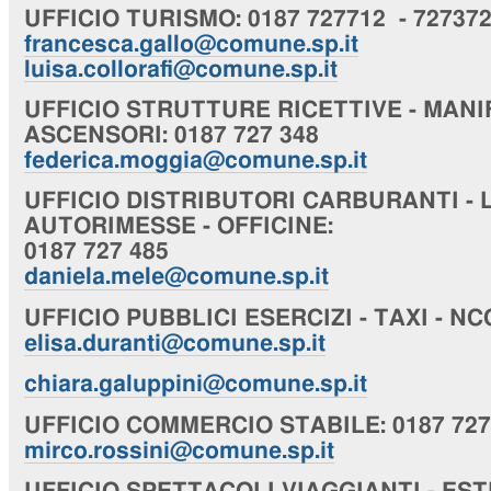
UFFICIO
TURISMO
: 0187 727712 - 72737
francesca.gallo@comune.sp.it
luisa.collorafi@comune.sp.it
UFFICIO
STRUTTURE RICETTIVE - MANI
ASCENSORI
: 0187 727 348
federica.moggia@comune.sp.it
UFFICIO
DISTRIBUTORI CARBURANTI - 
AUTORIMESSE - OFFICINE
:
0187 727 485
daniela.mele@comune.sp.it
UFFICIO
PUBBLICI ESERCIZI - TAXI - NC
elisa.duranti@comune.sp.it
chiara
.galuppini@comune.sp.it
UFFICIO
COMMERCIO STABILE
: 0187 72
mirco.rossini@comune.sp.it