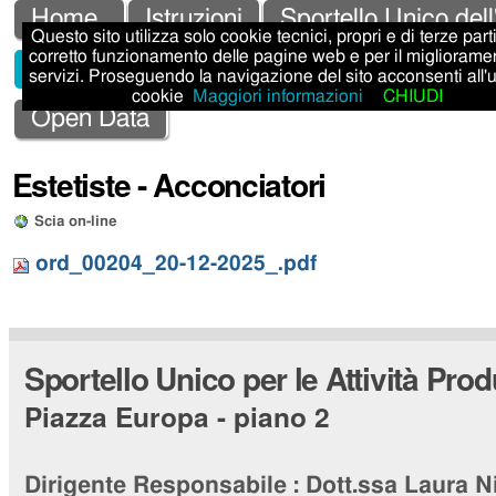
Salta
Strumenti
Sezioni
Home
Istruzioni
Sportello Unico dell
Questo sito utilizza solo cookie tecnici, propri e di terze parti,
ai
personali
corretto funzionamento delle pagine web e per il migliorame
Sportello Unico Attività Produttive - SUAP
servizi. Proseguendo la navigazione del sito acconsenti all'
contenuti.
cookie
Maggiori informazioni
CHIUDI
|
Open Data
Salta
Estetiste - Acconciatori
alla
navigazione
Scia on-line
ord_00204_20-12-2025_.pdf
Sportello Unico per le Attività Prod
Piazza Europa - piano 2
Dirigente Responsabile :
Dott.ssa Laura N